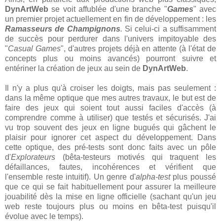
DynArtWeb
se voit affublée d'une branche "
Games
" avec
un premier projet actuellement en fin de développement : les
Ramasseurs de Champignons
.
Si celui-ci a suffisamment
de succès pour perdurer dans l'univers impitoyable des
"
Casual Games
", d'autres projets déjà en attente (à l'état de
concepts plus ou moins avancés) pourront suivre et
entériner la création de jeux au sein de
DynArtWeb
.
Il n'y a plus qu'à croiser les doigts, mais pas seulement :
dans la même optique que mes autres travaux, le but est de
faire des jeux qui soient tout aussi faciles d'accès (à
comprendre comme à utiliser) que testés et sécurisés. J'ai
vu trop souvent des jeux en ligne bugués qui gâchent le
plaisir pour ignorer cet aspect du développement. Dans
cette optique, des pré-tests sont donc faits avec un pôle
d'
Explorateurs
(bêta-testeurs motivés qui traquent les
défaillances, fautes, incohérences et vérifient que
l'ensemble reste intuitif). Un genre d'
alpha-test
plus poussé
que ce qui se fait habituellement pour assurer la meilleure
jouabilité dès la mise en ligne officielle (sachant qu'un jeu
web reste toujours plus ou moins en bêta-test puisqu'il
évolue avec le temps).